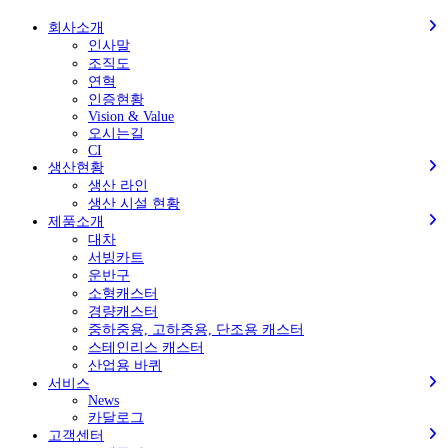
회사소개
인사말
조직도
연혁
인증현황
Vision & Value
오시는길
CI
생산현황
생산 라인
생산 시설 현황
제품소개
대차
서빙카트
운반구
소형캐스터
경량캐스터
중하중용, 고하중용, 단조용 캐스터
스테인리스 캐스터
산업용 바퀴
서비스
News
카달로그
고객센터