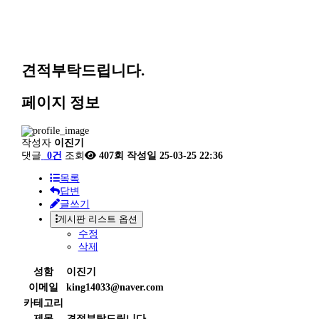
견적부탁드립니다.
페이지 정보
작성자
이진기
댓글
0건
조회
407회
작성일
25-03-25 22:36
목록
답변
글쓰기
게시판 리스트 옵션
수정
삭제
성함
이진기
이메일
king14033@naver.com
카테고리
제목
견적부탁드립니다.