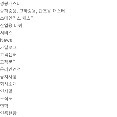
경량캐스터
중하중용, 고하중용, 단조용 캐스터
스테인리스 캐스터
산업용 바퀴
서비스
News
카달로그
고객센터
고객문의
온라인견적
공지사항
회사소개
인사말
조직도
연혁
인증현황