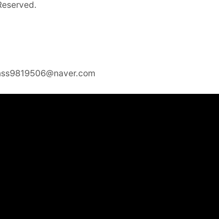
 Reserved.
yhss9819506@naver.com